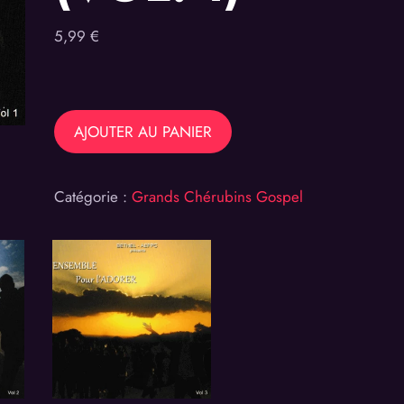
5,99
€
quantité
AJOUTER AU PANIER
de
Ensemble
Catégorie :
Grands Chérubins Gospel
pour
l’adorer
(Vol.
1)